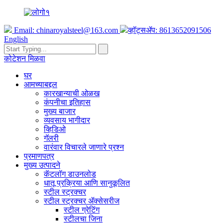
Email:
chinaroyalsteel@163.com
व्हॉट्सॲप: 8613652091506
English
कोटेशन मिळवा
घर
आमच्याबद्दल
कारखान्याची ओळख
कंपनीचा इतिहास
मुख्य बाजार
व्यवसाय भागीदार
व्हिडिओ
गॅलरी
वारंवार विचारले जाणारे प्रश्न
प्रमाणपत्र
मुख्य उत्पादने
कॅटलॉग डाउनलोड
धातू प्रक्रिया आणि सानुकूलित
स्टील स्ट्रक्चर
स्टील स्ट्रक्चर ॲक्सेसरीज
स्टील ग्रेटिंग
स्टीलचा जिना