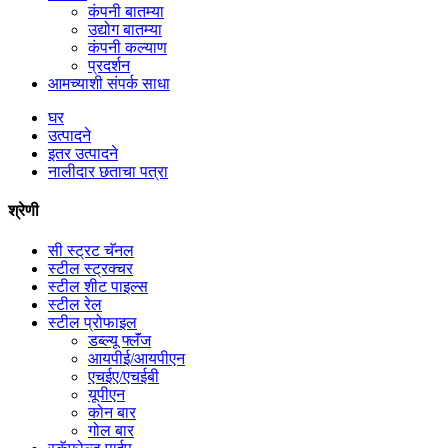
कंपनी बातम्या
उद्योग बातम्या
कंपनी कल्याण
प्रदर्शन
आमच्याशी संपर्क साधा
घर
उत्पादने
इतर उत्पादने
नालीदार छताचा पत्रा
श्रेणी
सी स्ट्रट चॅनल
स्टील स्ट्रक्चर
स्टील शीट पाइल्स
स्टील रेल
स्टील प्रोफाइल
डब्ल्यू फ्लॅंज
आयपीई/आयपीएन
एचईए/एचईबी
यूपीएन
कोन बार
गोल बार