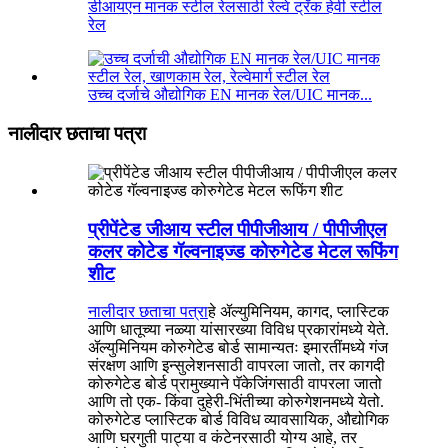
डीआयएन मानक स्टील रेलसाठी रेल्वे ट्रॅक हेवी स्टील
रेल
उच्च दर्जाचे औद्योगिक EN मानक रेल/UIC मानक...
नालीदार छताचा पत्रा
प्रीपेंटेड जीआय स्टील पीपीजीआय / पीपीजीएल
कलर कोटेड गॅल्वनाइज्ड कोरुगेटेड मेटल रूफिंग
शीट
नालीदार छताचा पत्रा
हे ॲल्युमिनियम, कागद, प्लास्टिक
आणि धातूच्या नळ्या यांसारख्या विविध प्रकारांमध्ये येते.
ॲल्युमिनियम कोरुगेटेड बोर्ड सामान्यतः इमारतींमध्ये गंज
संरक्षण आणि इन्सुलेशनसाठी वापरला जातो, तर कागदी
कोरुगेटेड बोर्ड प्रामुख्याने पॅकेजिंगसाठी वापरला जातो
आणि तो एक- किंवा दुहेरी-भिंतीच्या कोरुगेशनमध्ये येतो.
कोरुगेटेड प्लास्टिक बोर्ड विविध व्यावसायिक, औद्योगिक
आणि घरगुती पाट्या व कंटेनरसाठी योग्य आहे, तर