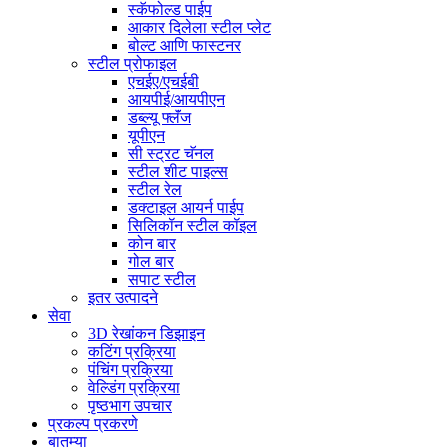
स्कॅफोल्ड पाईप
आकार दिलेला स्टील प्लेट
बोल्ट आणि फास्टनर
स्टील प्रोफाइल
एचईए/एचईबी
आयपीई/आयपीएन
डब्ल्यू फ्लॅंज
यूपीएन
सी स्ट्रट चॅनल
स्टील शीट पाइल्स
स्टील रेल
डक्टाइल आयर्न पाईप
सिलिकॉन स्टील कॉइल
कोन बार
गोल बार
सपाट स्टील
इतर उत्पादने
सेवा
3D रेखांकन डिझाइन
कटिंग प्रक्रिया
पंचिंग प्रक्रिया
वेल्डिंग प्रक्रिया
पृष्ठभाग उपचार
प्रकल्प प्रकरणे
बातम्या