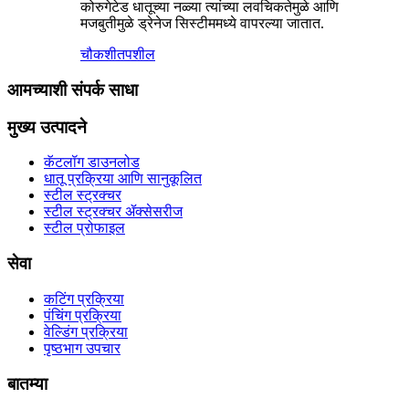
कोरुगेटेड धातूच्या नळ्या त्यांच्या लवचिकतेमुळे आणि
मजबुतीमुळे ड्रेनेज सिस्टीममध्ये वापरल्या जातात.
चौकशी
तपशील
आमच्याशी संपर्क साधा
मुख्य उत्पादने
कॅटलॉग डाउनलोड
धातू प्रक्रिया आणि सानुकूलित
स्टील स्ट्रक्चर
स्टील स्ट्रक्चर ॲक्सेसरीज
स्टील प्रोफाइल
सेवा
कटिंग प्रक्रिया
पंचिंग प्रक्रिया
वेल्डिंग प्रक्रिया
पृष्ठभाग उपचार
बातम्या