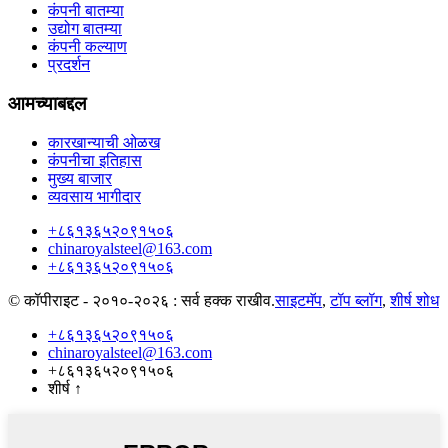
कंपनी बातम्या
उद्योग बातम्या
कंपनी कल्याण
प्रदर्शन
आमच्याबद्दल
कारखान्याची ओळख
कंपनीचा इतिहास
मुख्य बाजार
व्यवसाय भागीदार
+८६१३६५२०९१५०६
chinaroyalsteel@163.com
+८६१३६५२०९१५०६
© कॉपीराइट - २०१०-२०२६ : सर्व हक्क राखीव.
साइटमॅप
,
टॉप ब्लॉग
,
शीर्ष शोध
+८६१३६५२०९१५०६
chinaroyalsteel@163.com
+८६१३६५२०९१५०६
शीर्ष
↑