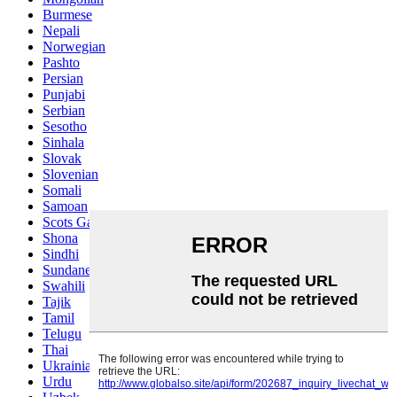
Burmese
Nepali
Norwegian
Pashto
Persian
Punjabi
Serbian
Sesotho
Sinhala
Slovak
Slovenian
Somali
Samoan
Scots Gaelic
Shona
Sindhi
Sundanese
Swahili
Tajik
Tamil
Telugu
Thai
Ukrainian
Urdu