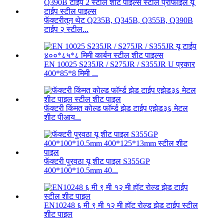
फॅक्टरीतून थेट Q235B, Q345B, Q355B, Q390B
टाईप २ स्टील...
EN 10025 S235JR / S275JR / S355JR U प्रकार
400*85*8 मिमी ...
फॅक्टरी किंमत कोल्ड फॉर्म्ड झेड टाईप एझेड३६ मेटल
शीट पीआय...
फॅक्टरी पुरवठा यू शीट पाइल S355GP
400*100*10.5mm 40...
EN10248 ६ मी ९ मी १२ मी हॉट रोल्ड झेड टाईप स्टील
शीट पाइल